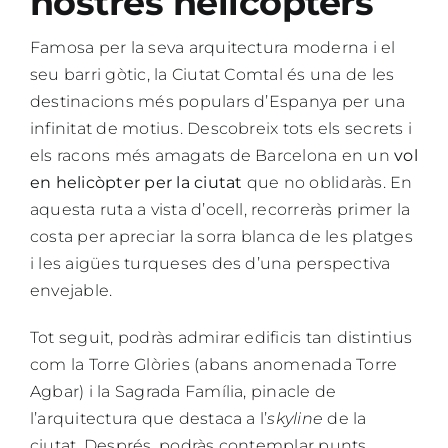
nostres helicòpters
Famosa per la seva arquitectura moderna i el
seu barri gòtic, la Ciutat Comtal és una de les
destinacions més populars d’Espanya per una
infinitat de motius. Descobreix tots els secrets i
els racons més amagats de Barcelona en un
vol
en helicòpter per la ciutat
que no oblidaràs. En
aquesta ruta a vista d’ocell, recorreràs primer la
costa per apreciar la sorra blanca de les platges
i les aigües turqueses des d’una perspectiva
envejable.
Tot seguit, podràs admirar edificis tan distintius
com la Torre Glòries (abans anomenada Torre
Agbar) i la Sagrada Família, pinacle de
l’arquitectura que destaca a l’
skyline
de la
ciutat. Després, podràs contemplar punts