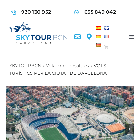
Skip
930 130 952
655 849 042
to
content
Tog
Nav
Vol
SKYTOURBCN
»
Vola amb nosaltres
»
VOLS
TURÍSTICS PER LA CIUTAT DE BARCELONA
SER
ACT
CO
FA