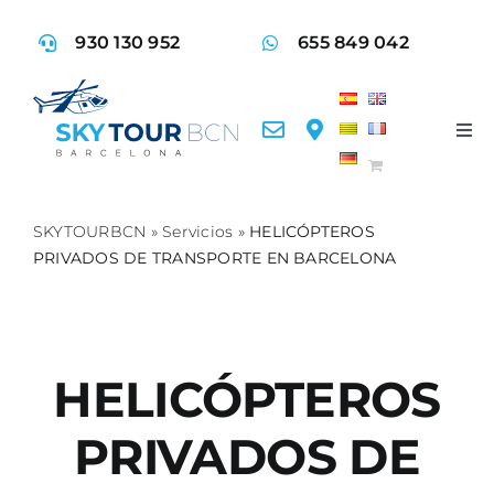
Saltar
930 130 952
655 849 042
al
contenido
Tog
Nav
Vue
SKYTOURBCN
»
Servicios
»
HELICÓPTEROS
PRIVADOS DE TRANSPORTE EN BARCELONA
Ser
Act
HELICÓPTEROS
Faq
PRIVADOS DE
Con