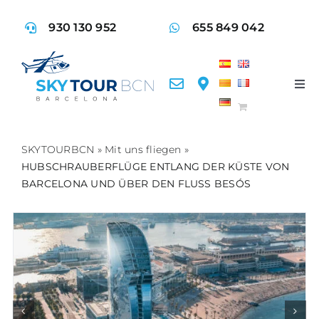
Skip
930 130 952
655 849 042
to
content
Tog
Nav
FLI
SKYTOURBCN
»
Mit uns fliegen
»
HUBSCHRAUBERFLÜGE ENTLANG DER KÜSTE VON
DI
BARCELONA UND ÜBER DEN FLUSS BESÓS
AKT
FA
KO