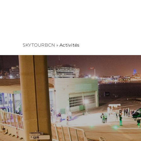
Skip
to
content
SKYTOURBCN
»
Activités