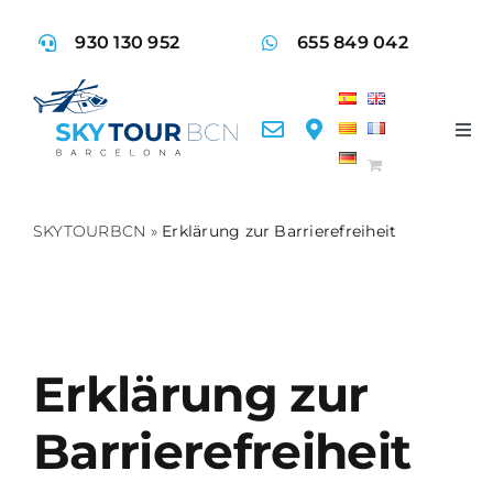
Skip
930 130 952
655 849 042
to
content
Tog
Nav
FLI
SKYTOURBCN
»
Erklärung zur Barrierefreiheit
DI
AKT
Erklärung zur
FA
Barrierefreiheit
KO