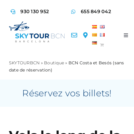
Skip
930 130 952
655 849 042
to
content
Tog
Nav
Vol
SKYTOURBCN
»
Boutique
»
BCN Costa et Besós (sans
date de réservation)
Ser
Act
Réservez vos billets!
FA
Con