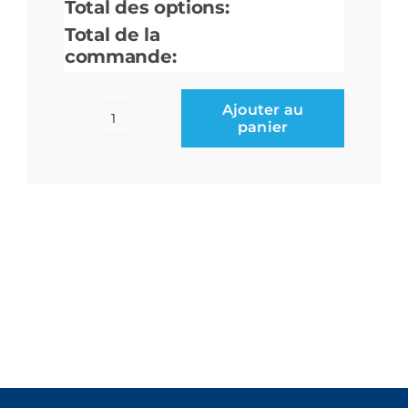
Total des options:
Total de la
commande:
Ajouter au
panier
quantité
de
Vols
le
long
de
la
côte
de
Barcelone
et
du