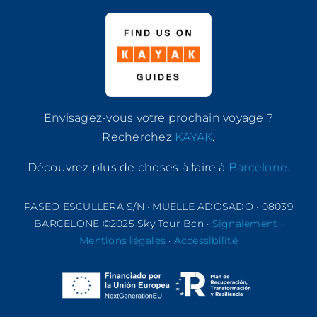
fleuve
Besós
sans
date
de
réservation
Envisagez-vous votre prochain voyage ?
Recherchez
KAYAK
.
Découvrez plus de choses à faire à
Barcelone
.
PASEO ESCULLERA S/N · MUELLE ADOSADO · 08039
BARCELONE ©2025 Sky Tour Bcn ·
Signalement
·
Mentions légales
·
Accessibilité